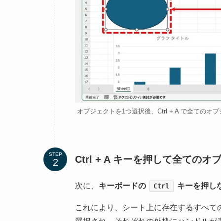
オブジェクトを1つ選択後、Ctrl + A で全ての
STEP
Ctrl + A キーを押して全て
次に、
キーボードの
キーを押し
Ctrl
これにより、シート上に存在するすべて