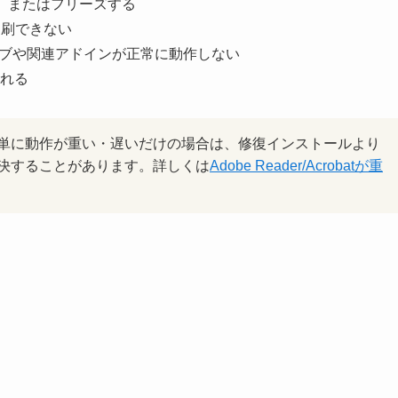
する、またはフリーズする
印刷できない
bat」タブや関連アドインが正常に動作しない
れる
単に動作が重い・遅いだけの場合は、修復インストールより
決することがあります。詳しくは
Adobe Reader/Acrobatが重