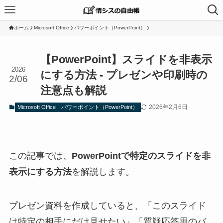
ホーム
Microsoft Office
パワーポイント（PowerPoint）
【PowerPoint】スライドを非表示
2026
にする方法 - プレゼンや印刷時の
2/06
注意点も解説
2026年2月6日
Microsoft Office
パワーポイント（PowerPoint）
この記事では、
PowerPointで特定のスライドを非
表示にする方法
を解説します。
プレゼン資料を作成していると、「このスライド
は特定の相手にだけ見せたい」「質疑応答用のバ