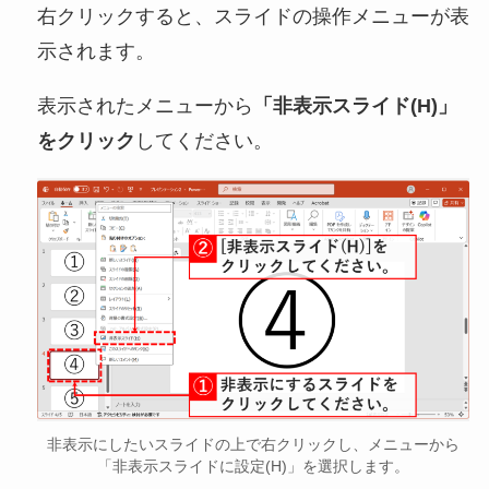
右クリックすると、スライドの操作メニューが表
示されます。
表示されたメニューから
「非表示スライド(H)」
をクリック
してください。
非表示にしたいスライドの上で右クリックし、メニューから
「非表示スライドに設定(H)」を選択します。