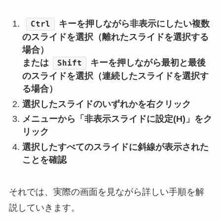
キーを押しながら非表示にしたい複数
Ctrl
のスライドを選択（離れたスライドを選択する
場合）
または
キーを押しながら最初と最後
Shift
のスライドを選択（連続したスライドを選択す
る場合）
選択したスライドのいずれかを右クリック
メニューから「非表示スライドに設定(H)」をク
リック
選択したすべてのスライドに斜線が表示された
ことを確認
それでは、実際の画面を見ながら詳しい手順を解
説していきます。