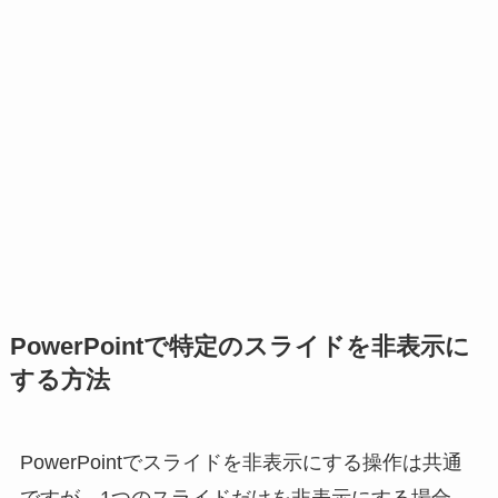
PowerPointで特定のスライドを非表示に
する方法
PowerPointでスライドを非表示にする操作は共通
ですが、1つのスライドだけを非表示にする場合