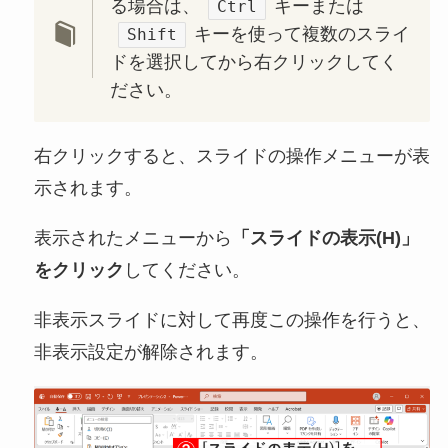
る場合は、
キーまたは
Ctrl
キーを使って複数のスライ
Shift
ドを選択してから右クリックしてく
ださい。
右クリックすると、スライドの操作メニューが表
示されます。
表示されたメニューから
「スライドの表示(H)」
をクリック
してください。
非表示スライドに対して再度この操作を行うと、
非表示設定が解除されます。