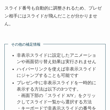
スライド番号も自動的に調整されるため、プレゼ
ン相手にはスライドが飛んだことが分かりませ
ん。
その他の補足情報
非表示スライドに設定したアニメーショ
ンや画面切り替え効果は実行されません
ハイパーリンクを使えば非表示スライド
にジャンプすることも可能です
プレゼン中に非表示スライドを一時的に
表示する方法は以下の3つです。
・画面下部の「スライド X/Y」をクリッ
クしてスライド一覧から選択する方法
・キーボードで非表示スライドの番号を