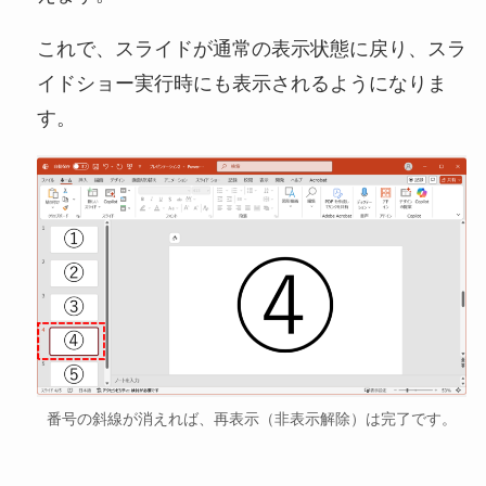
これで、スライドが通常の表示状態に戻り、スラ
イドショー実行時にも表示されるようになりま
す。
番号の斜線が消えれば、再表示（非表示解除）は完了です。