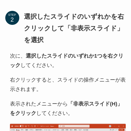
選択したスライドのいずれかを右
STEP
クリックして「非表示スライド」
を選択
次に、
選択したスライドのいずれか1つを右クリ
ック
してください。
右クリックすると、スライドの操作メニューが表
示されます。
表示されたメニューから
「非表示スライド(H)」
をクリック
してください。