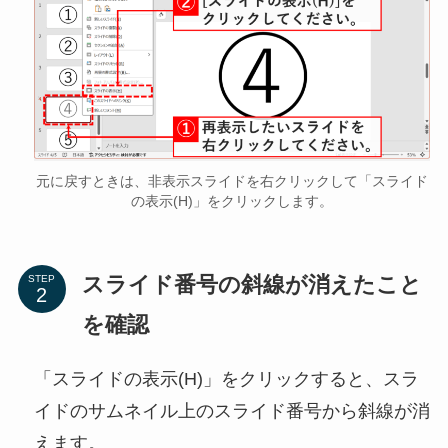
元に戻すときは、非表示スライドを右クリックして「スライド
の表示(H)」をクリックします。
スライド番号の斜線が消えたこと
STEP
を確認
「スライドの表示(H)」をクリックすると、スラ
イドのサムネイル上のスライド番号から斜線が消
えます。